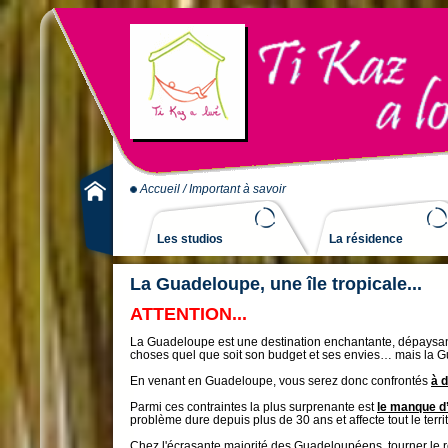
Accueil
/ Important à savoir
Les studios
La résidence
La Guadeloupe, une île tropicale...
ATTENTION...
La Guadeloupe est une destination enchantante, dépaysante
choses quel que soit son budget et ses envies… mais la G
En venant en Guadeloupe, vous serez donc confrontés
à 
Parmi ces contraintes la plus surprenante est
le manque d
problème dure depuis plus de 30 ans et affecte tout le terri
Chez l'écrasante majorité des Guadeloupéens, tourner le rob