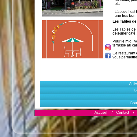
etc...
L'accueil est 
une très bonn
Les Tables de
Les Tables de 
déjeuner café,
Pour le midi, v
terrasse au ca
Ce restaurant 
vous permettr
Activ
L
Bou
Accueil
/
Contact
/