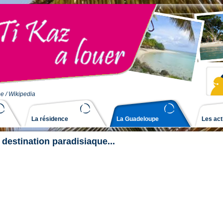
pe
/ Wikipedia
La résidence
La Guadeloupe
La Guadeloupe
Les act
destination paradisiaque...