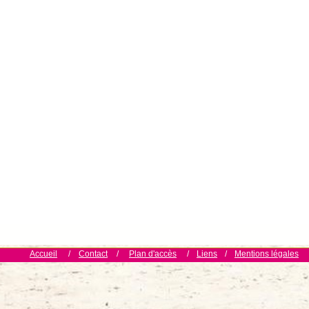
Accueil
/
Contact
/
Plan d'accès
/
Liens
/
Mentions légales