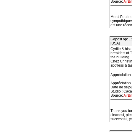
Source:
AirB
Merci Pauline
sympathiques 
est une récom
Gepost op: 1
[USA]
Cyrille & his
breakfast at 
the building. 
Chez Christin
spotless & tas
Appréciation
Appréciation
Date de séjo
Studio : Cac
Source:
AirB
Thank you for
cleanest, ple
successful, 