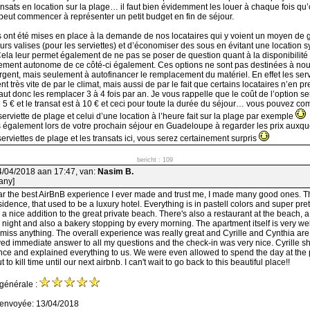
nsats en location sur la plage… il faut bien évidemment les louer à chaque fois qu’
i peut commencer à représenter un petit budget en fin de séjour.
 ont été mises en place à la demande de nos locataires qui y voient un moyen de 
urs valises (pour les serviettes) et d’économiser des sous en évitant une location 
Cela leur permet également de ne pas se poser de question quant à la disponibilité
lement autonome de ce côté-ci également. Ces options ne sont pas destinées à nou
rgent, mais seulement à autofinancer le remplacement du matériel. En effet les servi
nt très vite de par le climat, mais aussi de par le fait que certains locataires n’en 
faut donc les remplacer 3 à 4 fois par an. Je vous rappelle que le coût de l’option ser
5 € et le transat est à 10 € et ceci pour toute la durée du séjour… vous pouvez c
serviette de plage et celui d’une location à l’heure fait sur la plage par exemple
également lors de votre prochain séjour en Guadeloupe à regarder les prix auxqu
erviettes de plage et les transats ici, vous serez certainement surpris
bericht : 109
4/04/2018 aan 17:47, van:
Nasim B.
many]
far the best AirBnB experience I ever made and trust me, I made many good ones. 
esidence, that used to be a luxury hotel. Everything is in pastell colors and super pre
 a nice addition to the great private beach. There's also a restaurant at the beach, 
night and also a bakery stopping by every morning. The apartment itself is very we
miss anything. The overall experience was really great and Cyrille and Cynthia are 
ed immediate answer to all my questions and the check-in was very nice. Cyrille 
ce and explained everything to us. We were even allowed to spend the day at the 
t to kill time until our next airbnb. I can't wait to go back to this beautiful place!!
 générale :
 envoyée: 13/04/2018