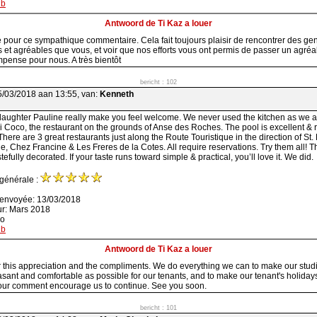
nb
Antwoord de Ti Kaz a louer
 pour ce sympathique commentaire. Cela fait toujours plaisir de rencontrer des ge
et agréables que vous, et voir que nos efforts vous ont permis de passer un agr
pense pour nous. A très bientôt
bericht : 102
5/03/2018 aan 13:55, van:
Kenneth
 daughter Pauline really make you feel welcome. We never used the kitchen as we 
Ti Coco, the restaurant on the grounds of Anse des Roches. The pool is excellent & r
There are 3 great restaurants just along the Route Touristique in the direction of St.
e, Chez Francine & Les Freres de la Cotes. All require reservations. Try them all! Th
tefully decorated. If your taste runs toward simple & practical, you’ll love it. We did.
 générale :
 envoyée: 13/03/2018
ur: Mars 2018
ao
nb
Antwoord de Ti Kaz a louer
 this appreciation and the compliments. We do everything we can to make our stud
asant and comfortable as possible for our tenants, and to make our tenant's holiday
your comment encourage us to continue. See you soon.
bericht : 101