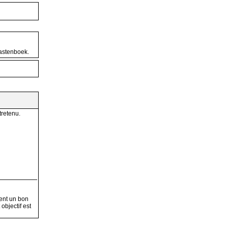
gastenboek.
tretenu.
ent un bon
objectif est