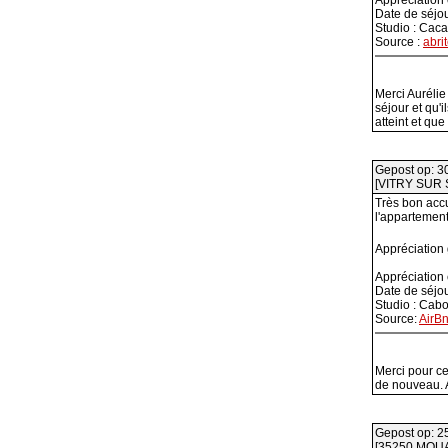
Appréciation
Date de séjo
Studio : Cac
Source :
abrit
Merci Aurélie
séjour et qu'
atteint et qu
Gepost op: 3
[VITRY SUR 
Très bon accu
l'appartement
Appréciation
Appréciation
Date de séjo
Studio : Cab
Source:
AirB
Merci pour ce
de nouveau. A
Gepost op: 2
[35250 MOU