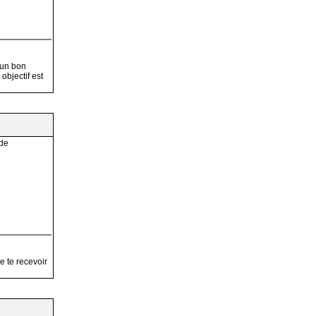
 un bon
objectif est
 de
e te recevoir