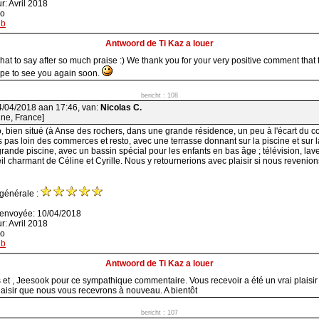
r: Avril 2018
ao
nb
Antwoord de Ti Kaz a louer
hat to say after so much praise :) We thank you for your very positive comment that
ope to see you again soon.
bericht : 108
4/04/2018 aan 17:46, van:
Nicolas C.
ne, France]
dio, bien situé (à Anse des rochers, dans une grande résidence, un peu à l'écart du c
 pas loin des commerces et resto, avec une terrasse donnant sur la piscine et sur l
grande piscine, avec un bassin spécial pour les enfants en bas âge ; télévision, lave-
il charmant de Céline et Cyrille. Nous y retournerions avec plaisir si nous revenio
 générale :
 envoyée: 10/04/2018
r: Avril 2018
ao
nb
Antwoord de Ti Kaz a louer
 et , Jeesook pour ce sympathique commentaire. Vous recevoir a été un vrai plaisir 
aisir que nous vous recevrons à nouveau. A bientôt
bericht : 107