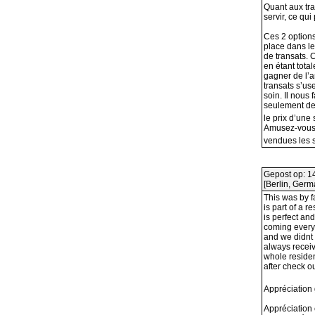
Quant aux tra
servir, ce qu
Ces 2 options
place dans le
de transats. 
en étant tota
gagner de l’a
transats s’use
soin. Il nous 
seulement de 
le prix d’une 
Amusez-vous 
vendues les s
Gepost op: 1
[Berlin, Ger
This was by 
is part of a r
is perfect and
coming every 
and we didnt 
always receiv
whole residen
after check ou
Appréciation
Appréciation