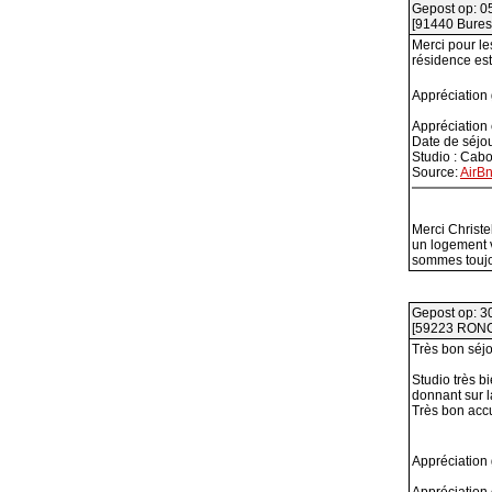
Gepost op: 0
[91440 Bures 
Merci pour les
résidence est
Appréciation
Appréciation
Date de séjo
Studio : Cab
Source:
AirB
Merci Christe
un logement v
sommes toujour
Gepost op: 3
[59223 RON
Très bon séjo
Studio très 
donnant sur l
Très bon accu
Appréciation