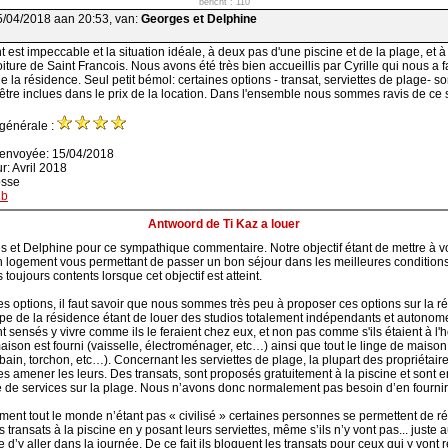
bericht : 110
5/04/2018 aan 20:53, van:
Georges et Delphine
 est impeccable et la situation idéale, à deux pas d'une piscine et de la plage, et 
iture de Saint Francois. Nous avons été très bien accueillis par Cyrille qui nous a fa
de la résidence. Seul petit bémol: certaines options - transat, serviettes de plage- s
 être inclues dans le prix de la location. Dans l'ensemble nous sommes ravis de ce 
 générale :
 envoyée: 15/04/2018
r: Avril 2018
osse
nb
Antwoord de Ti Kaz a louer
 et Delphine pour ce sympathique commentaire. Notre objectif étant de mettre à v
n logement vous permettant de passer un bon séjour dans les meilleures conditions
oujours contents lorsque cet objectif est atteint.
s options, il faut savoir que nous sommes très peu à proposer ces options sur la r
ncipe de la résidence étant de louer des studios totalement indépendants et autonome
t sensés y vivre comme ils le feraient chez eux, et non pas comme s'ils étaient à l'hô
aison est fourni (vaisselle, électroménager, etc…) ainsi que tout le linge de maison
 bain, torchon, etc…). Concernant les serviettes de plage, la plupart des propriétaire
res amener les leurs. Des transats, sont proposés gratuitement à la piscine et sont e
e de services sur la plage. Nous n’avons donc normalement pas besoin d’en fournir
nt tout le monde n’étant pas « civilisé » certaines personnes se permettent de ré
 transats à la piscine en y posant leurs serviettes, même s’ils n’y vont pas... juste a
 d’y aller dans la journée. De ce fait ils bloquent les transats pour ceux qui y vont 