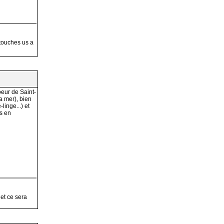
 touches us a
oeur de Saint-
a mer), bien
linge...) et
ns en
et ce sera