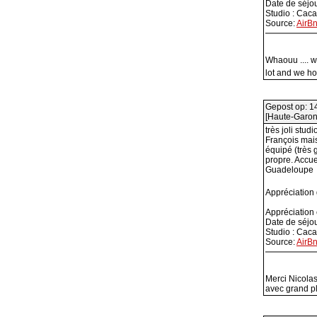
Date de séjou
Studio : Cac
Source:
AirB
Whaouu .... w
lot and we h
Gepost op: 1
[Haute-Garon
très joli stu
François mais
équipé (très 
propre. Accue
Guadeloupe
Appréciation
Appréciation
Date de séjou
Studio : Cac
Source:
AirB
Merci Nicolas
avec grand pl