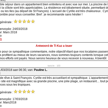
ble séjour dans un appartement bien entretenu et avec vue sur mer. La piscine de 
ui la côtoie sont très appréciables. La résidence est idéalement située, permettant 
u les Iles (au départ de St François). L'accueil de Cyrille est très chaleureux . Cyril
sponible pour vous conseiller. Bref : je recommande sans hésiter !
 générale :
 envoyée: 24/03/2018
ur: Mars 2018
ao
nb
Antwoord de Ti Kaz a louer
e pour ce sympathique commentaire, notre objectif étant que nos locataires passen
ils profitent au mieux de leurs vacances, nous sommes toujours contents lorsque cet 
e nos efforts ont payés. Nous serons heureux de vous recevoir à nouveau. A bientôt
bericht : 103
1/03/2018 aan 06:30, van:
Pauline L.
]
de rêve à Saint François. Cyrille est très accueillant et sympathique. L'appartement 
e site est magnifique avec sa grande piscine, une jolie plage, un restaurant.... tout
ces sous les tropiques.
 générale :
 envoyée: 17/03/2018
ur: Mars2018
ao