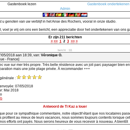
Gastenboek lezen
Gastenboek ondertekenen
Admin
 u genoten van uw verblijf in het Anse des Rochers, vooral in onze studio.
l, voel je vrij om ons een bericht, een appreciatie door het ondertekenen van ons 
Er zijn 211 berichten
<
<<
1
2
3
>>
>
bericht : 111
7/05/2018 aan 18:39, van:
Véronique O.
ique - France]
 vue sur mer très propre. Très belle résidence avec un joli parc paysager bien en
éparation mais une jolie plage privée. À recommander +++
 générale :
 envoyée: 07/05/2018
ur: Mai 2018
ao
nb
Antwoord de Ti Kaz a louer
ue pour ce sympathique commentaire, notre objectif étant que nos locataires pass
ils profitent au mieux de leurs vacances, nous sommes toujours contents lorsque cet 
e nos efforts ont payés. Nous serons heureux de vous recevoir à nouveau. A bientôt