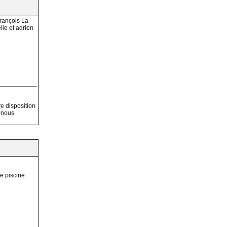
François La
lle et adrien
re disposition
 nous
e piscine