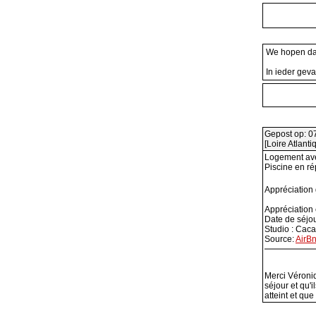
We hopen dat
In ieder geva
Gepost op: 0
[Loire Atlant
Logement avec
Piscine en r
Appréciation
Appréciation
Date de séjo
Studio : Cac
Source:
AirB
Merci Véroniq
séjour et qu'
atteint et qu