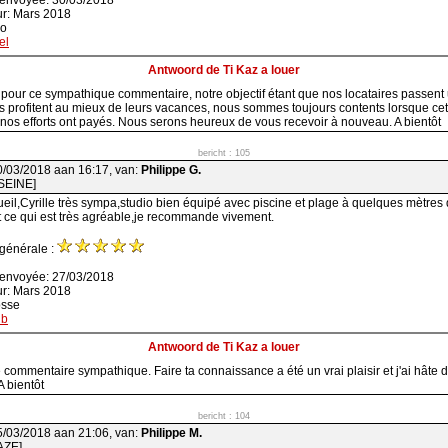
 envoyée: 30/03/2018
ur: Mars 2018
ao
el
Antwoord de Ti Kaz a louer
 pour ce sympathique commentaire, notre objectif étant que nos locataires passent
ils profitent au mieux de leurs vacances, nous sommes toujours contents lorsque cet 
e nos efforts ont payés. Nous serons heureux de vous recevoir à nouveau. A bientôt
bericht : 105
0/03/2018 aan 16:17, van:
Philippe G.
SEINE]
eil,Cyrille très sympa,studio bien équipé avec piscine et plage à quelques mètres
 ce qui est très agréable,je recommande vivement.
 générale :
 envoyée: 27/03/2018
ur: Mars 2018
osse
nb
Antwoord de Ti Kaz a louer
 commentaire sympathique. Faire ta connaissance a été un vrai plaisir et j'ai hâte d
 bientôt
bericht : 104
5/03/2018 aan 21:06, van:
Philippe M.
AZE]