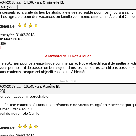
5/04/2018 aan 14:06, van:
Christelle B.
sur yvette]
 conseils et la visite du lieu Le studio a été très agréable pour nos 4 jours à saint 
 très agréable pour des vacances en famille voir même entre amis À bientôt Christe
 générale :
 envoyée: 31/03/2018
ur: Mars 2018
osse
nb
Antwoord de Ti Kaz a louer
lle et Adrien pour ce sympathique commentaire. Notre objectif étant de mettre à vot
ous permettant de passer un bon séjour dans les meilleures conditions possibles,
s contents lorsque cet objectif est atteint. A bientôt
bericht : 106
0/03/2018 aan 16:58, van:
Aurélie B.
CQ]
ur et un accueil irréprochable
bien équipé conforme à l'annonce. Résidence de vacances agréable avec magnifiqu
a mer. Effet waouh !
eil de notre hôte Cyrille.
 générale :