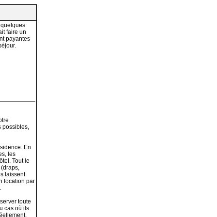
à quelques
it faire un
ont payantes
séjour.
otre
 possibles,
ésidence. En
s, les
tel. Tout le
 (draps,
s laissent
n location par
.
server toute
u cas où ils
réellement.