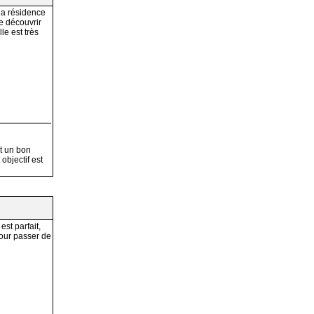
la résidence
de découvrir
le est très
t un bon
objectif est
est parfait,
 pour passer de