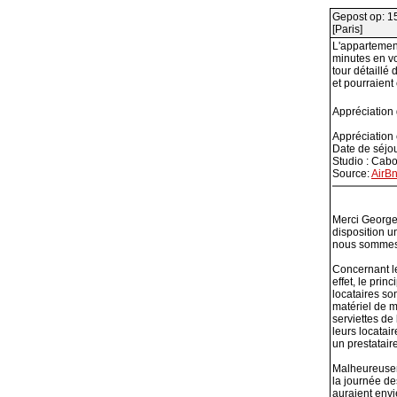
Gepost op: 1
[Paris]
L'appartement
minutes en vo
tour détaillé 
et pourraient
Appréciation
Appréciation
Date de séjou
Studio : Cab
Source:
AirB
Merci Georges
disposition u
nous sommes t
Concernant le
effet, le pri
locataires son
matériel de m
serviettes de
leurs locatai
un prestatair
Malheureuseme
la journée des
auraient envie