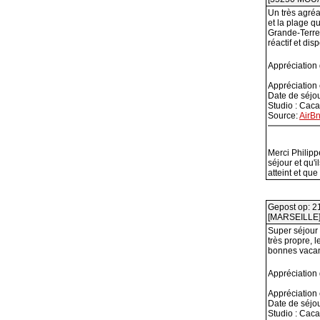
Un très agréa
et la plage q
Grande-Terre o
réactif et di
Appréciation
Appréciation
Date de séjo
Studio : Cac
Source:
AirB
Merci Philipp
séjour et qu'
atteint et qu
Gepost op: 2
[MARSEILLE
Super séjour 
très propre, l
bonnes vacan
Appréciation
Appréciation
Date de séjo
Studio : Cac