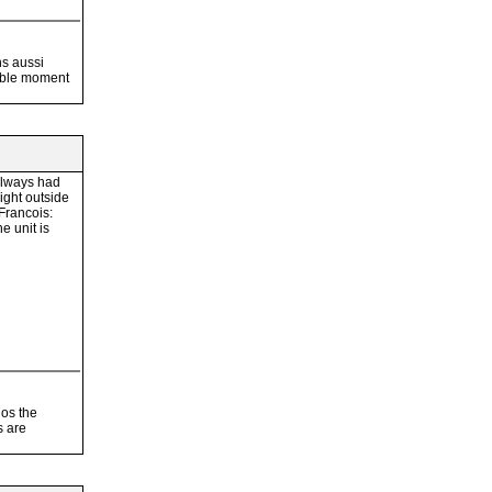
ns aussi
éable moment
always had
ight outside
 Francois:
e unit is
ios the
s are