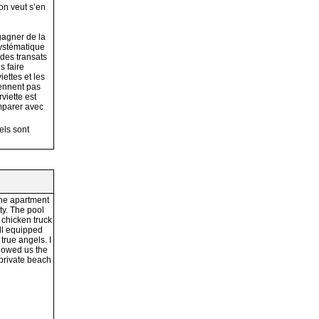
on veut s’en
gagner de la
systématique
 des transats
s faire
ettes et les
prennent pas
viette est
omparer avec
els sont
The apartment
tty. The pool
a chicken truck
ll equipped
true angels. I
showed us the
private beach