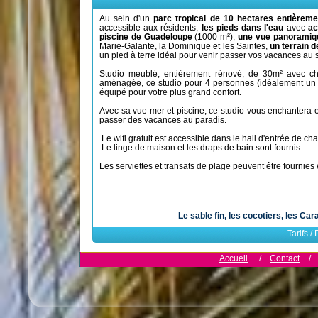
Au sein d'un
parc tropical de 10 hectares entièreme
accessible aux résidents,
les pieds dans l'eau
avec
ac
piscine de Guadeloupe
(1000 m²),
une vue panoramiq
Marie-Galante, la Dominique et les Saintes,
un terrain d
un pied à terre idéal pour venir passer vos vacances au s
Studio meublé, entièrement rénové, de 30m² avec cha
aménagée, ce studio pour 4 personnes (idéalement un c
équipé pour votre plus grand confort.
Avec sa vue mer et piscine, ce studio vous enchantera 
passer des vacances au paradis.
Le wifi gratuit est accessible dans le hall d'entrée de c
Le linge de maison et les draps de bain sont fournis.
Les serviettes et transats de plage peuvent être fournies 
Le sable fin, les cocotiers, les Car
Tarifs /
Accueil
/
Contact
/